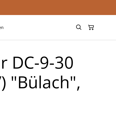
en
ir DC-9-30
) "Bülach",