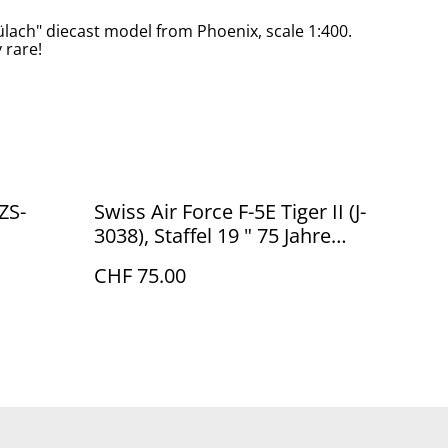
ülach" diecast model from Phoenix, scale 1:400.
 rare!
ZS-
Swiss Air Force F-5E Tiger II (J-
3038), Staffel 19 " 75 Jahre
2014"
CHF 75.00