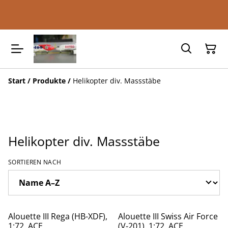
Start
/
Produkte
/
Helikopter div. Massstäbe
Helikopter div. Massstäbe
SORTIEREN NACH
Alouette III Rega (HB-XDF),
Alouette III Swiss Air Force
1:72, ACE
(V-201), 1:72, ACE