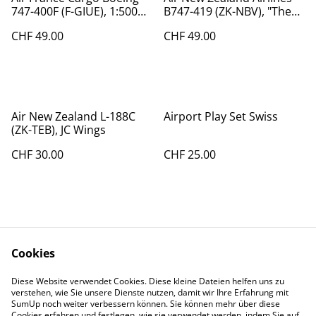
747-400F (F-GIUE), 1:500
B747-419 (ZK-NBV), "The
Herpa
Lord of the ring", 1:400
CHF 49.00
CHF 49.00
Air New Zealand L-188C
Airport Play Set Swiss
(ZK-TEB), JC Wings
CHF 30.00
CHF 25.00
Cookies
Diese Website verwendet Cookies. Diese kleine Dateien helfen uns zu
Contact Us
Legal Terms
verstehen, wie Sie unsere Dienste nutzen, damit wir Ihre Erfahrung mit
Privacy Policy
Cookie Policy
SumUp noch weiter verbessern können. Sie können mehr über diese
Cookies erfahren und festlegen, wie sie verwendet werden, indem Sie auf