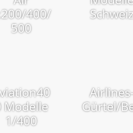
:200/400/
Schwei
500
viation40
Airlines
0 Modelle
Gürtel/Be
1/400