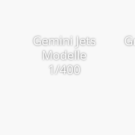
Gemini Jets
G
Modelle
1/400