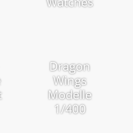
Watches
Dragon
e
Wings
t
Modelle
1/400