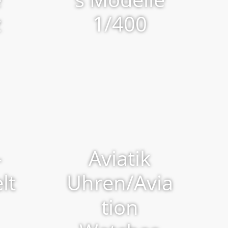
z
1/400
-
Aviatik
lt
Uhren/Avia
tion