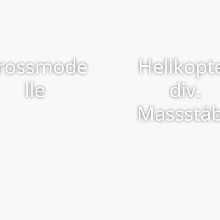
rossmode
Helikopt
lle
div.
Massstä