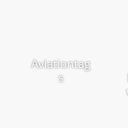
Aviationtag
s