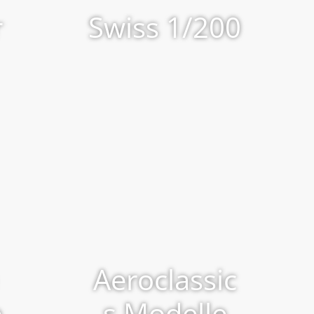
r
Swiss 1/200
Aeroclassic
e
s Modelle