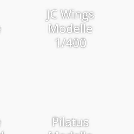
JC Wings
e
Modelle
1/400
e
Pilatus