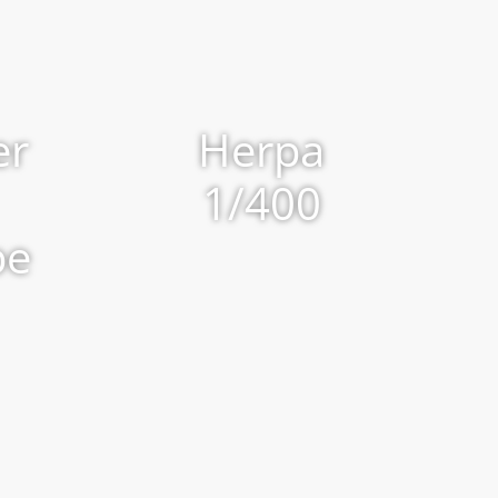
er
Herpa
1/400
be