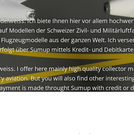
elweiss. Ich biete Ihnen hier vor allem hochwe
auf Modellen der Schweizer Zivil- und Militärluft
 Flugzeugmodelle aus der ganzen Welt. Ich verse
rfolgt über Sumup mittels Kredit- und Debitkarte
eiss. I offer here mainly high quality collector m
ary aviation. But you will also find other interesti
Payment is made throught Sumup with credit or de
Zu den Modellen