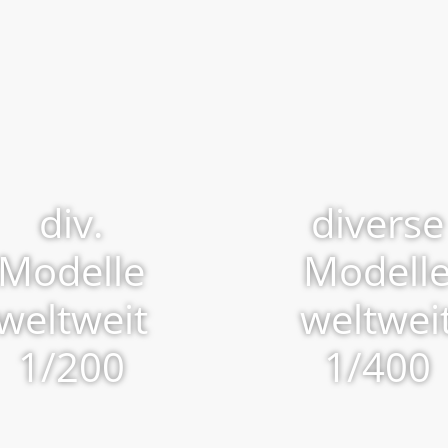
div.
diverse
Modelle
Modell
weltweit
weltwei
1/200
1/400