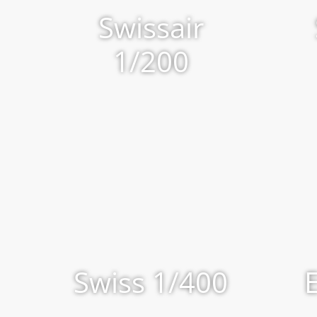
Swissair
1/200
Swiss 1/400