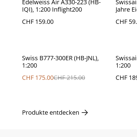
Edelweiss Air A330-223 (HB-
Swissai
IQI), 1:200 Inflight200
Jahre E
1:400
CHF 159.00
CHF 59
%
Swiss B777-300ER (HB-JNL),
Swissai
1:200
1:200
CHF 175.00
CHF 215.00
CHF 18
Produkte entdecken