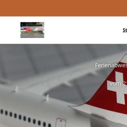
Swiss-E
S
Ferienabwese
vom 21