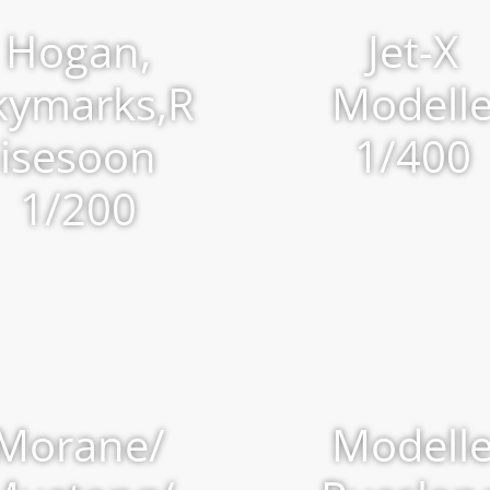
Hogan,
Jet-X
kymarks,R
Modell
isesoon
1/400
1/200
Morane/
Modell