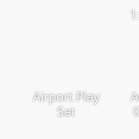
1
Airport Play
A
Set