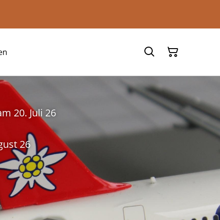
ane Shop
en
m 20. Juli 26
gust 26