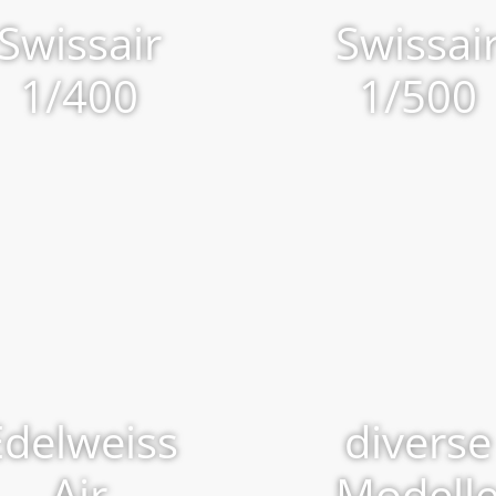
Swissair
Swissai
1/400
1/500
Edelweiss
diverse
Air
Modell