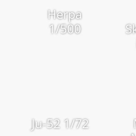
Herpa
1/500
S
Ju-52 1/72