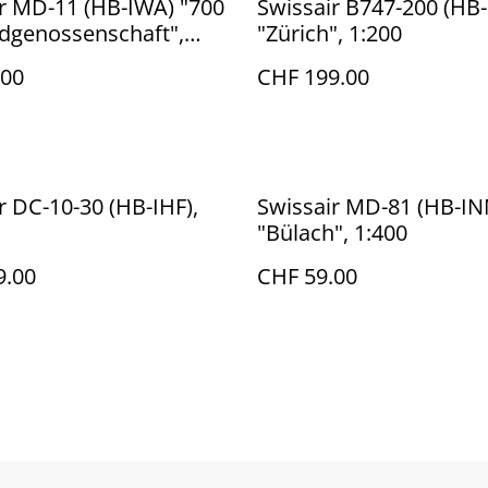
r MD-11 (HB-IWA) "700
Swissair B747-200 (HB
idgenossenschaft",
"Zürich", 1:200
.00
CHF 199.00
r DC-10-30 (HB-IHF),
Swissair MD-81 (HB-IN
"Bülach", 1:400
9.00
CHF 59.00