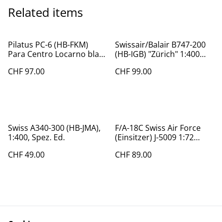
Related items
Pilatus PC-6 (HB-FKM)
Swissair/Balair B747-200
Para Centro Locarno blau,
(HB-IGB) "Zürich" 1:400
1:72
Buchair Model, lim. 96 Stk
CHF 97.00
CHF 99.00
Swiss A340-300 (HB-JMA),
F/A-18C Swiss Air Force
1:400, Spez. Ed.
(Einsitzer) J-5009 1:72
Arwico
CHF 49.00
CHF 89.00