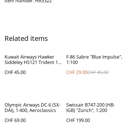
item number: HA3322
Related items
%
Kuwait Airways Hawker
F-86 Sabre "Blue Impulse",
Siddeley HS121 Trident 1E
1:100
(9K-ACF), 1:400
CHF 45.00
CHF 29.00
CHF 45.00
Olympic Airways DC-6 (SX-
Swissair B747-200 (HB-
DAI), 1:400, Aeroclassics
IGB) "Zürich", 1:200
CHF 69.00
CHF 199.00