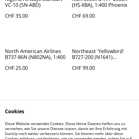
VC-10 (5N-ABD)
(HS-XBA), 1:400 Phoenix
CHF 35.00
CHF 69.00
North American Airlines
Northeast 'Yellowbird'
B737-86N (N802NA), 1:400
B727-200 (N1641)
Inflight200
CHF 25.00
CHF 99.00
Cookies
Diese Website verwendet Cookies. Diese kleine Dateien helfen uns zu
Contact Us
Legal Terms
verstehen, wie Sie unsere Dienste nutzen, damit wir Ihre Erfahrung mit
Privacy Policy
Cookie Policy
SumUp noch weiter verbessern können. Sie können mehr über diese
Cookies erfahren und festlegen, wie sie verwendet werden, indem Sie auf