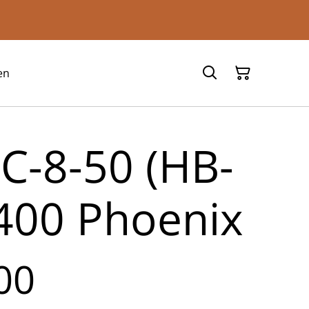
en
C-8-50 (HB-
:400 Phoenix
00