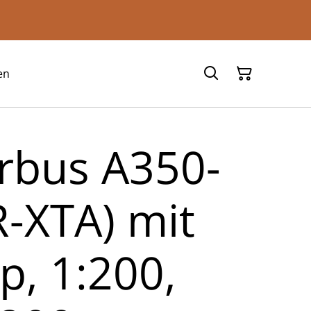
en
rbus A350-
R-XTA) mit
p, 1:200,