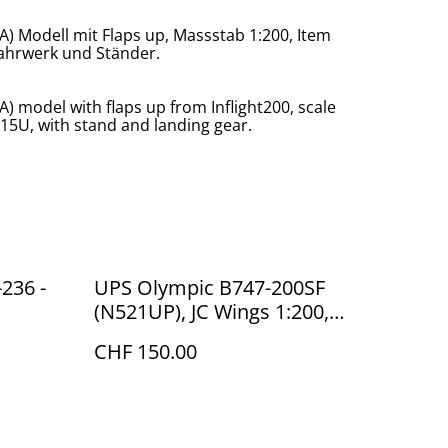
) Modell mit Flaps up, Massstab 1:200, Item
ahrwerk und Ständer.
) model with flaps up from Inflight200, scale
15U, with stand and landing gear.
-236 -
UPS Olympic B747-200SF
(N521UP), JC Wings 1:200,
XX2794
CHF 150.00