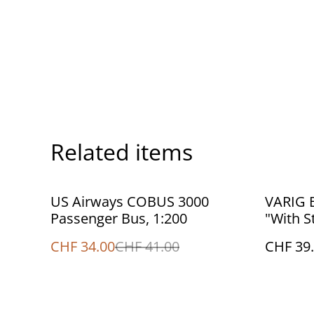
Related items
%
US Airways COBUS 3000
VARIG B
Passenger Bus, 1:200
"With S
CHF 34.00
CHF 41.00
CHF 39