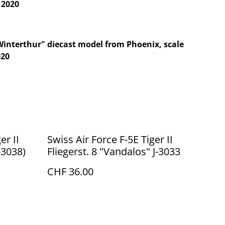
12020
Winterthur" diecast model from Phoenix, scale
020
er II
Swiss Air Force F-5E Tiger II
-3038)
Fliegerst. 8 "Vandalos" J-3033
CHF 36.00