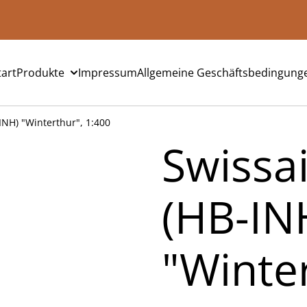
tart
Produkte
Impressum
Allgemeine Geschäftsbedingung
INH) "Winterthur", 1:400
Swissa
(HB-IN
"Winte