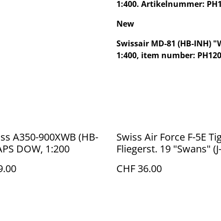
1:400. Artikelnummer: PH
New
Swissair MD-81 (HB-INH) "
1:400, item number: PH12
iss A350-900XWB (HB-
Swiss Air Force F-5E Tig
LAPS DOW, 1:200
Fliegerst. 19 "Swans" (J
9.00
CHF 36.00