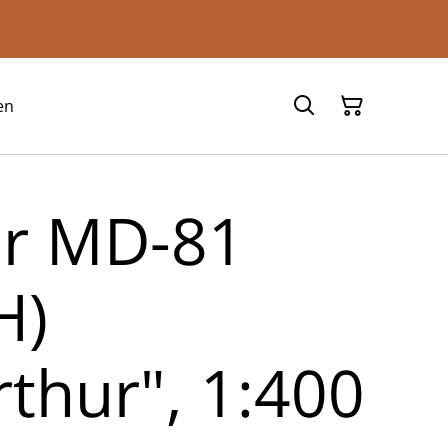
en
ir MD-81
H)
rthur", 1:400