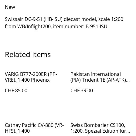
New
Swissair DC-9-51 (HB-ISU) diecast model, scale 1:200
from WB/Inflight200, item number: B-951-ISU
Related items
VARIG B777-200ER (PP-
Pakistan International
VRE), 1:400 Phoenix
(PIA) Trident 1E (AP-ATK)
1:400, Aeroclassics
CHF 85.00
CHF 39.00
Cathay Pacific CV-880 (VR-
Swiss Bombarier CS100,
HFS), 1:400
1:200, Spezial Edition für