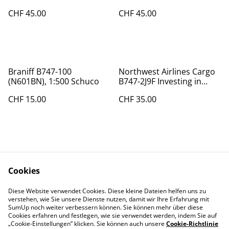
1:400
Aeroclassics, 1:400
CHF 45.00
CHF 45.00
Braniff B747-100
Northwest Airlines Cargo
(N601BN), 1:500 Schuco
B747-2J9F Investing in
Pacif., 1:400
CHF 15.00
CHF 35.00
Cookies
Diese Website verwendet Cookies. Diese kleine Dateien helfen uns zu
Contact Us
Legal Terms
verstehen, wie Sie unsere Dienste nutzen, damit wir Ihre Erfahrung mit
Privacy Policy
Cookie Policy
SumUp noch weiter verbessern können. Sie können mehr über diese
Cookies erfahren und festlegen, wie sie verwendet werden, indem Sie auf
„Cookie-Einstellungen” klicken. Sie können auch unsere
Cookie-Richtlinie