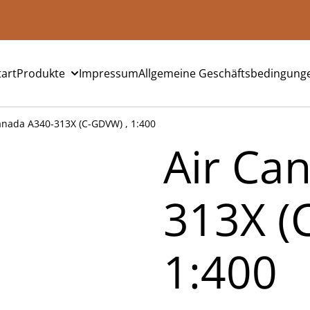
tart
Produkte
Impressum
Allgemeine Geschäftsbedingung
anada A340-313X (C-GDVW) , 1:400
Air Ca
313X (
1:400