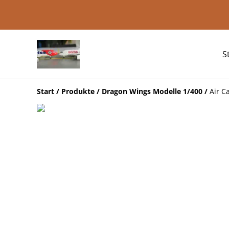
S
Start
/
Produkte
/
Dragon Wings Modelle 1/400
/
Air C