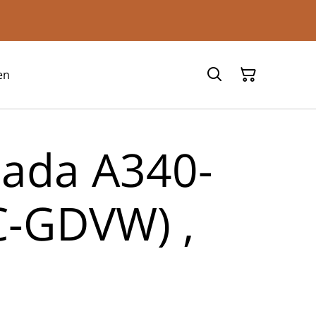
en
nada A340-
C-GDVW) ,