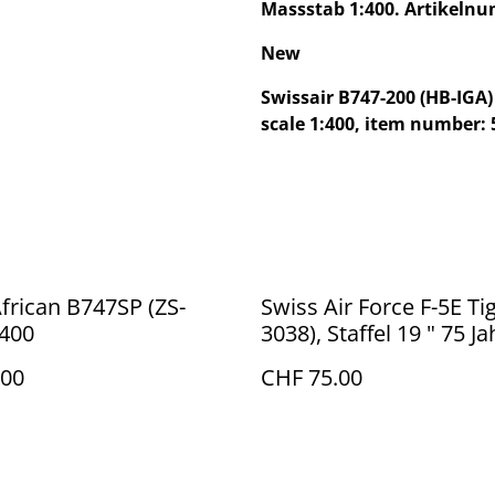
Massstab 1:400. Artikelnu
New
Swissair B747-200 (HB-IGA
scale 1:400, item number: 
frican B747SP (ZS-
Swiss Air Force F-5E Tige
:400
3038), Staffel 19 " 75 Ja
2014"
.00
CHF 75.00