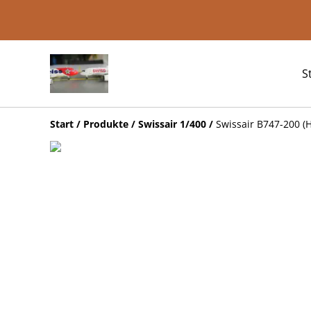
S
Start
/
Produkte
/
Swissair 1/400
/
Swissair B747-200 (H