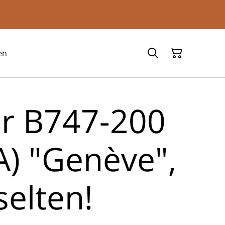
en
ir B747-200
A) "Genève",
selten!