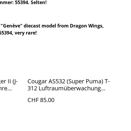
mmer: 55394. Selten!
) "Genève" diecast model from Dragon Wings,
55394, very rare!
r II (J-
Cougar AS532 (Super Puma) T-
hre
312 Luftraumüberwachung
1:72, lim.
CHF 85.00