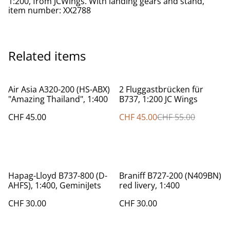
1:200, from JCWings. With landing gears and stand,
item number: XX2788
Related items
%
Air Asia A320-200 (HS-ABX)
2 Fluggastbrücken für
"Amazing Thailand", 1:400
B737, 1:200 JC Wings
CHF 45.00
CHF 45.00
CHF 55.00
Hapag-Lloyd B737-800 (D-
Braniff B727-200 (N409BN)
AHFS), 1:400, GeminiJets
red livery, 1:400
CHF 30.00
CHF 30.00