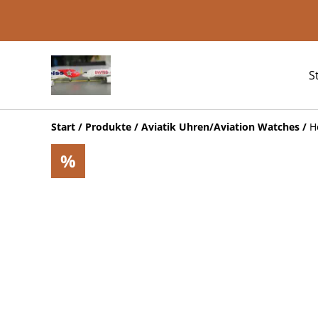
S
Start
/
Produkte
/
Aviatik Uhren/Aviation Watches
/
H
%