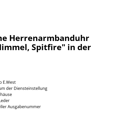
ne Herrenarmbanduhr
mmel, Spitfire" in der
ip E.West
um der Diensteinstellung
ehäuse
Leder
ueller Ausgabenummer