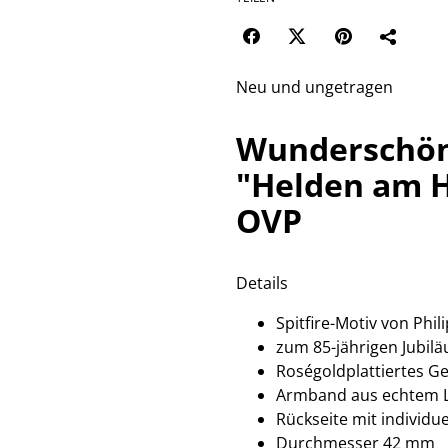
Neu und ungetragen
Wunderschö
"Helden am Hi
OVP
Details
Spitfire-Motiv von Phil
zum 85-jährigen Jubilä
Roségoldplattiertes G
Armband aus echtem 
Rückseite mit individ
Durchmesser 42 mm