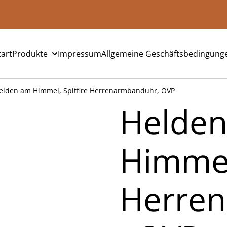
tart
Produkte
Impressum
Allgemeine Geschäftsbedingung
elden am Himmel, Spitfire Herrenarmbanduhr, OVP
Helde
Himmel,
Herre