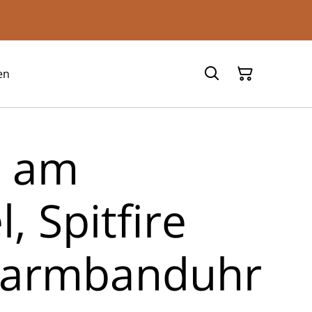
en
n am
 Spitfire
narmbanduhr