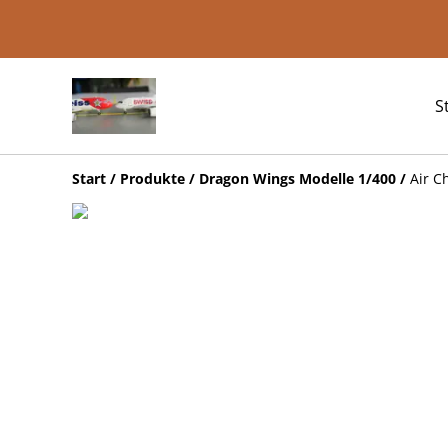
S
Start
/
Produkte
/
Dragon Wings Modelle 1/400
/
Air C