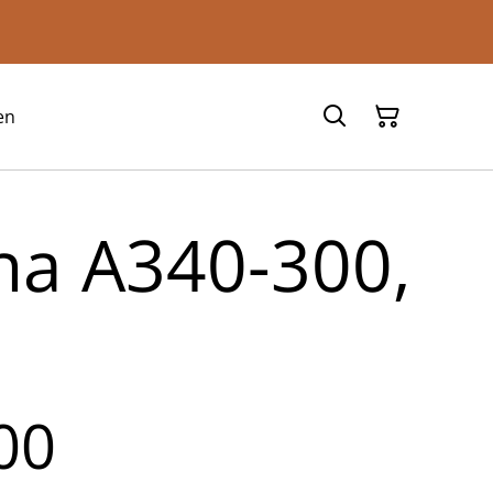
en
ina A340-300,
00