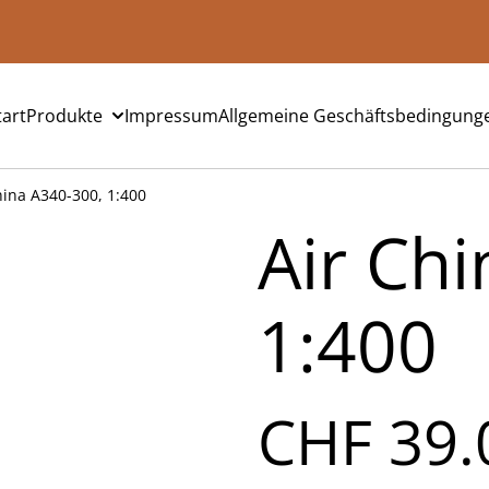
tart
Produkte
Impressum
Allgemeine Geschäftsbedingung
hina A340-300, 1:400
Air Ch
1:400
CHF 39.