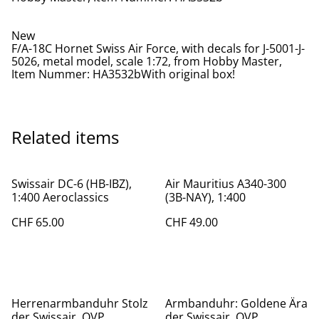
New
F/A-18C Hornet Swiss Air Force, with decals for J-5001-J-
5026, metal model, scale 1:72, from Hobby Master,
Item Nummer: HA3532bWith original box!
Related items
Swissair DC-6 (HB-IBZ),
Air Mauritius A340-300
1:400 Aeroclassics
(3B-NAY), 1:400
CHF 65.00
CHF 49.00
%
%
Herrenarmbanduhr Stolz
Armbanduhr: Goldene Ära
der Swissair, OVP
der Swissair, OVP