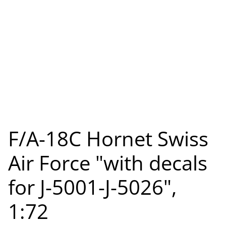
F/A-18C Hornet Swiss
Air Force "with decals
for J-5001-J-5026",
1:72