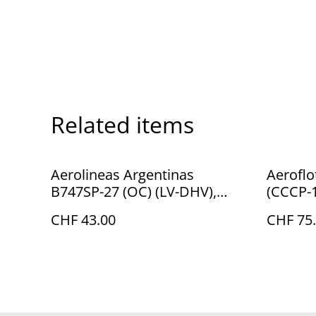
Related items
Aerolineas Argentinas
Aeroflo
B747SP-27 (OC) (LV-DHV),
(CCCP-1
1:400
50, very
CHF 43.00
CHF 75