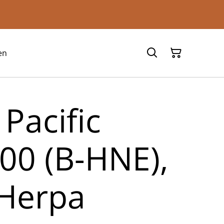
en
Pacific
00 (B-HNE),
 Herpa