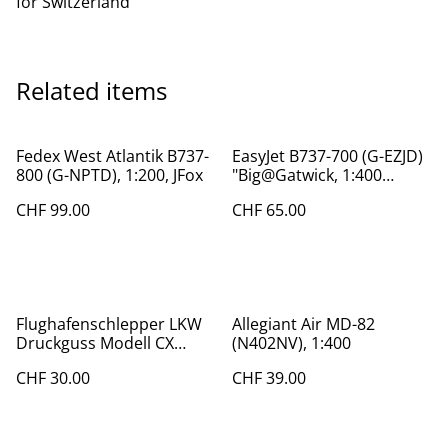
for Switzerland
Related items
Fedex West Atlantik B737-
EasyJet B737-700 (G-EZJD)
800 (G-NPTD), 1:200, JFox
"Big@Gatwick, 1:400
Schuco/Gemini Jets
CHF 99.00
CHF 65.00
Flughafenschlepper LKW
Allegiant Air MD-82
Druckguss Modell CX
(N402NV), 1:400
WT0500E, 1:200
CHF 30.00
CHF 39.00