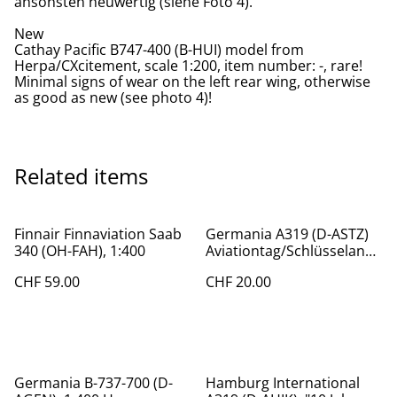
ansonsten neuwertig (siehe Foto 4).
New
Cathay Pacific B747-400 (B-HUI) model from
Herpa/CXcitement, scale 1:200, item number: -, rare!
Minimal signs of wear on the left rear wing, otherwise
as good as new (see photo 4)!
Related items
Finnair Finnaviation Saab
Germania A319 (D-ASTZ)
340 (OH-FAH), 1:400
Aviationtag/Schlüsselanhä
nger weiss
CHF 59.00
CHF 20.00
Germania B-737-700 (D-
Hamburg International