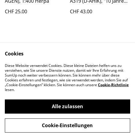
AGEN), 1:400 Herpa
A319 (D-AHIK), "10 Jahre
Bemalung", 1:100, Herpa
CHF 25.00
CHF 43.00
Cookies
Diese Website verwendet Cookies. Diese kleine Dateien helfen uns zu
Contact Us
Legal Terms
verstehen, wie Sie unsere Dienste nutzen, damit wir Ihre Erfahrung mit
Privacy Policy
Cookie Policy
SumUp noch weiter verbessern können. Sie können mehr über diese
Cookies erfahren und festlegen, wie sie verwendet werden, indem Sie auf
„Cookie-Einstellungen” klicken. Sie können auch unsere
Cookie-Richtlinie
lesen.
Alle zulassen
©
2026
Swiss-Edelweiss
Cookie-Einstellungen
powered by