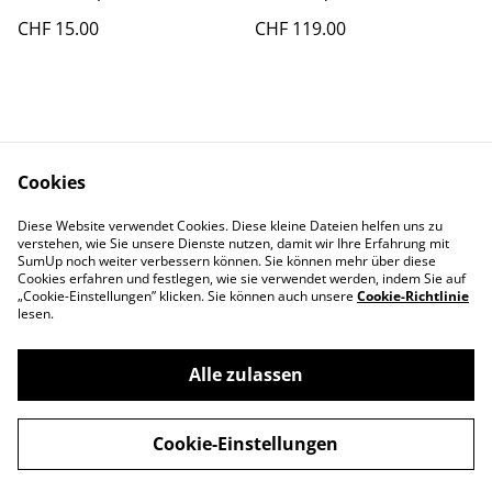
Aeroclassics, super selten
CHF 15.00
CHF 119.00
Cookies
Diese Website verwendet Cookies. Diese kleine Dateien helfen uns zu
Contact Us
Legal Terms
verstehen, wie Sie unsere Dienste nutzen, damit wir Ihre Erfahrung mit
Privacy Policy
Cookie Policy
SumUp noch weiter verbessern können. Sie können mehr über diese
Cookies erfahren und festlegen, wie sie verwendet werden, indem Sie auf
„Cookie-Einstellungen” klicken. Sie können auch unsere
Cookie-Richtlinie
lesen.
Alle zulassen
©
2026
Swiss-Edelweiss
Cookie-Einstellungen
powered by