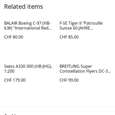
Related items
BALAIR Boeing C-97 (HB-
F-5E Tiger II "Patrouille
ILW) "International Red
Suisse 60 JAHRE
Cross" HL4010, 1:200
JUBILÄUM", 1:72
CHF 80.00
CHF 85.00
Swiss A330-300 (HB-JHG),
BREITLING Super
1:200
Constellation Flyers DC-3
(HB-IRJ), 1:200 Herpa,
CHF 179.00
CHF 99.00
selten!