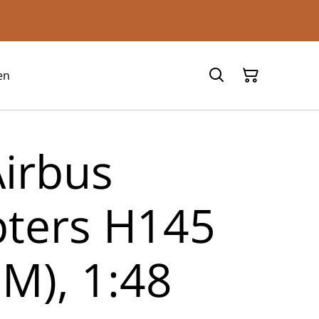
en
irbus
pters H145
M), 1:48