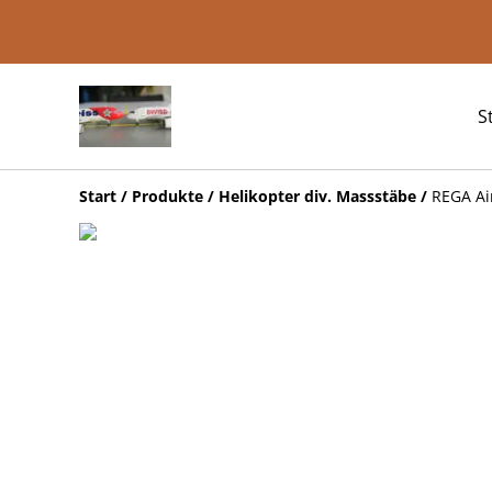
S
Start
/
Produkte
/
Helikopter div. Massstäbe
/
REGA Ai