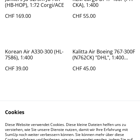
(HB-HOP), 1:72 Corgi/ACE
CKA), 1:400
CHF 169.00
CHF 55.00
Korean Air A330-300 (HL-
Kalitta Air Boeing 767-300F
7586), 1:400
(N762CK) "DHL", 1:400
Phoenix
CHF 39.00
CHF 45.00
Cookies
Diese Website verwendet Cookies. Diese kleine Dateien helfen uns zu
Contact Us
Legal Terms
verstehen, wie Sie unsere Dienste nutzen, damit wir Ihre Erfahrung mit
Privacy Policy
Cookie Policy
SumUp noch weiter verbessern können. Sie können mehr über diese
Cookies erfahren und festlegen, wie sie verwendet werden, indem Sie auf