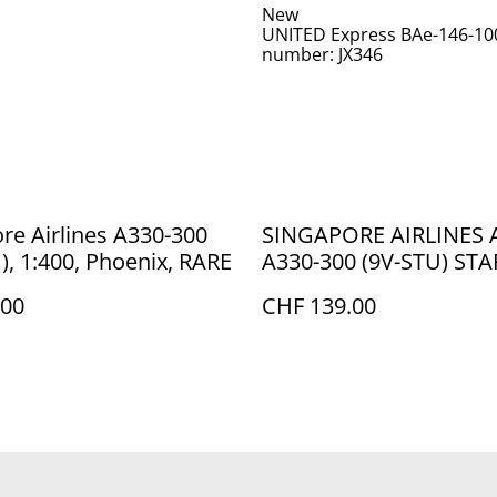
New
UNITED Express BAe-146-100 
number: JX346
re Airlines A330-300
SINGAPORE AIRLINES 
), 1:400, Phoenix, RARE
A330-300 (9V-STU) STAR
ALLIANCE, 1:200
.00
CHF 139.00