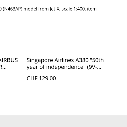
(N463AP) model from Jet-X, scale 1:400, item
AIRBUS
Singapore Airlines A380 "50th
year of independence" (9V-
SKI), Phoenix
CHF 129.00