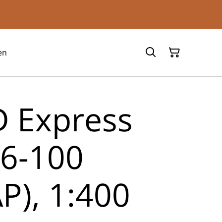
en
 Express
6-100
P), 1:400