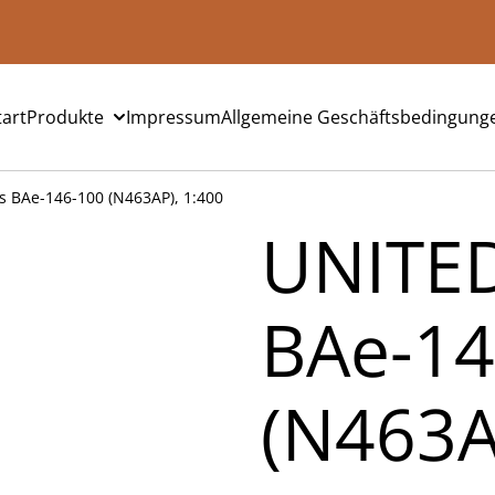
tart
Produkte
Impressum
Allgemeine Geschäftsbedingung
 BAe-146-100 (N463AP), 1:400
UNITED
BAe-14
(N463A