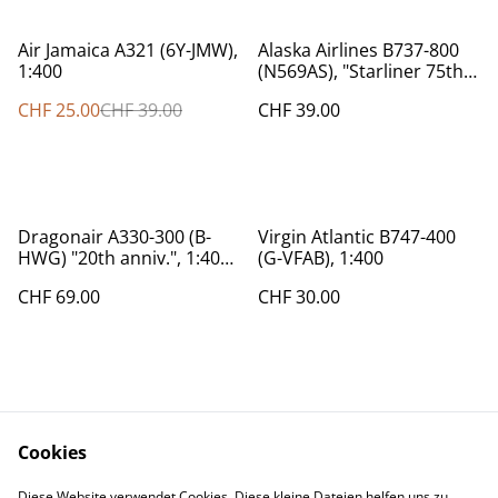
%
Air Jamaica A321 (6Y-JMW),
Alaska Airlines B737-800
1:400
(N569AS), "Starliner 75th",
1:400
CHF 25.00
CHF 39.00
CHF 39.00
Dragonair A330-300 (B-
Virgin Atlantic B747-400
HWG) "20th anniv.", 1:400,
(G-VFAB), 1:400
Phoenix
CHF 69.00
CHF 30.00
Cookies
Diese Website verwendet Cookies. Diese kleine Dateien helfen uns zu