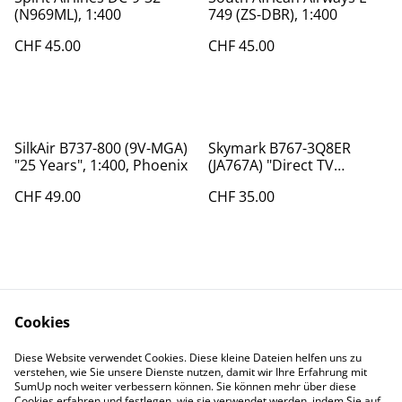
(N969ML), 1:400
749 (ZS-DBR), 1:400
CHF 45.00
CHF 45.00
SilkAir B737-800 (9V-MGA)
Skymark B767-3Q8ER
"25 Years", 1:400, Phoenix
(JA767A) "Direct TV
Scheme", 1:400 , BigBird
CHF 49.00
CHF 35.00
Cookies
Diese Website verwendet Cookies. Diese kleine Dateien helfen uns zu
Contact Us
Legal Terms
verstehen, wie Sie unsere Dienste nutzen, damit wir Ihre Erfahrung mit
Privacy Policy
Cookie Policy
SumUp noch weiter verbessern können. Sie können mehr über diese
Cookies erfahren und festlegen, wie sie verwendet werden, indem Sie auf