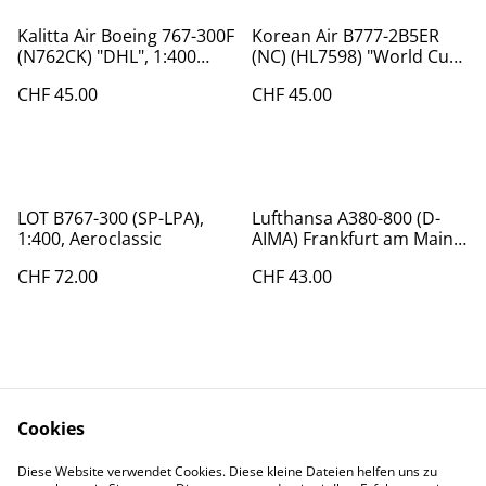
Kalitta Air Boeing 767-300F
Korean Air B777-2B5ER
(N762CK) "DHL", 1:400
(NC) (HL7598) "World Cup
Phoenix
2002", 1:400
CHF 45.00
CHF 45.00
LOT B767-300 (SP-LPA),
Lufthansa A380-800 (D-
1:400, Aeroclassic
AIMA) Frankfurt am Main,
1:200, Limox
CHF 72.00
CHF 43.00
Cookies
Diese Website verwendet Cookies. Diese kleine Dateien helfen uns zu
Contact Us
Legal Terms