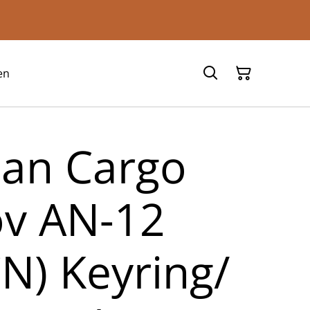
en
ian Cargo
v AN-12
N) Keyring/