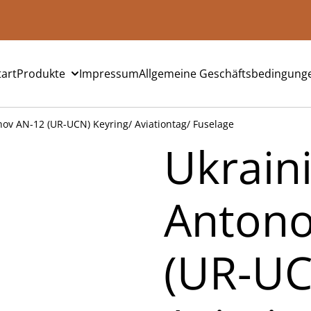
tart
Produkte
Impressum
Allgemeine Geschäftsbedingung
ov AN-12 (UR-UCN) Keyring/ Aviationtag/ Fuselage
Ukrain
Antono
(UR-UC