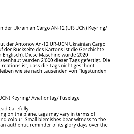
en der Ukrainian Cargo AN-12 (UR-UCN) Keyring/
ut der Antonov An-12 UR-UCN Ukrainian Cargo
f der Rückseite des Kartons ist die Geschichte
in Englisch). Diese Maschine wurde 2020
ssenhaut wurden 2'000 dieser Tags gefertigt. Die
reations ist, dass die Tags nicht geschönt
eiben wie sie nach tausenden von Flugstunden
CN) Keyring/ Aviationtag/ Fuselage
ead Carefully:
ng on the plane, tags may vary in terms of
and colour. Small blemishes bear witness to the
 an authentic reminder of its glory days over the