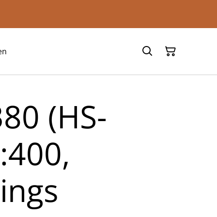
en
380 (HS-
:400,
ings