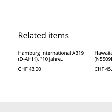
Related items
Hamburg International A319
Hawaii
(D-AHIK), "10 Jahre
(N5509K
Bemalung", 1:100, Herpa
CHF 43.00
CHF 45