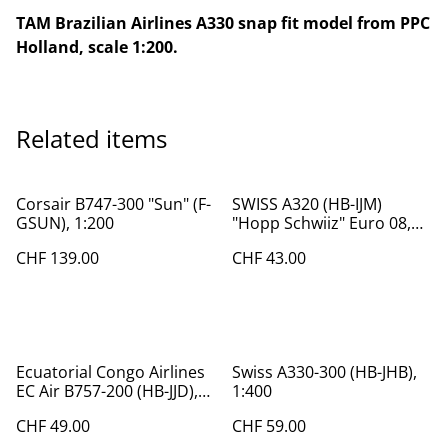
TAM Brazilian Airlines A330 snap fit model from PPC
Holland, scale 1:200.
Related items
Corsair B747-300 "Sun" (F-
SWISS A320 (HB-IJM)
GSUN), 1:200
"Hopp Schwiiz" Euro 08,
1:400
CHF 139.00
CHF 43.00
Ecuatorial Congo Airlines
Swiss A330-300 (HB-JHB),
EC Air B757-200 (HB-JJD),
1:400
1:400
CHF 49.00
CHF 59.00