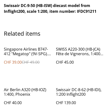
Swissair DC-9-50 (HB-ISW) diecast model from
Inflight200, scale 1:200, item number: IFDC91211
Related items
%
Singapore Airlines B747-
SWISS A220-300 (HB-JCA)
412 "Megatop" (9V-SPG).
Fête de Vignerons, 1:400
1:400
Herpa 562713
CHF 39.00
CHF 49.00
CHF 45.00
Air Berlin A320 (HB-IOZ)
Swissair DC-8-62 (HB-IDI),
1:400, Phoenix
1:200 Inflight200
CHF 40.00
CHF 139.00