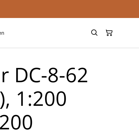
en
ir DC-8-62
), 1:200
t200