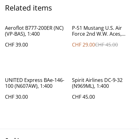
Related items
%
Aeroflot B777-200ER (NC)
P-51 Mustang U.S. Air
(VP-BAS), 1:400
Force 2nd W.W. Aces,
1:100
CHF 39.00
CHF 29.00
CHF 45.00
UNITED Express BAe-146-
Spirit Airlines DC-9-32
100 (N607AW), 1:400
(N969ML), 1:400
CHF 30.00
CHF 45.00