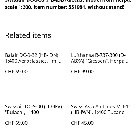
scale 1:200, item number: 551984,
without stand!
Related items
Balair DC-9-32 (HB-IDN),
Lufthansa B-737-300 (D-
1:400 Aeroclassics, lim.
ABXA) "Giessen", Herpa
120 Stück
Modell Edition 1:200
CHF 69.00
CHF 99.00
Swissair DC-9-30 (HB-IFV)
Swiss Asia Air Lines MD-11
"Bülach", 1:400
(HB-IWN), 1:400 Tucano
CHF 69.00
CHF 45.00