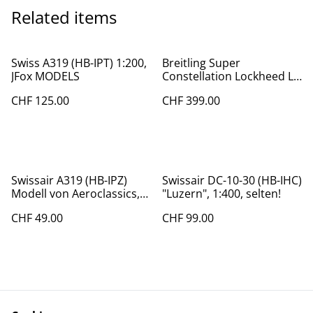
Related items
Swiss A319 (HB-IPT) 1:200,
Breitling Super
JFox MODELS
Constellation Lockheed L-
1049, Handarbeitsmodell,
CHF 125.00
CHF 399.00
1:72
Swissair A319 (HB-IPZ)
Swissair DC-10-30 (HB-IHC)
Modell von Aeroclassics,
"Luzern", 1:400, selten!
1:400.
CHF 49.00
CHF 99.00