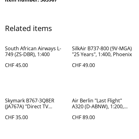
Related items
South African Airways L-
SilkAir B737-800 (9V-MGA)
749 (ZS-DBR), 1:400
"25 Years", 1:400, Phoenix
CHF 45.00
CHF 49.00
Skymark B767-3Q8ER
Air Berlin "Last Flight"
(JA767A) "Direct TV
A320 (D-ABNW), 1:200,
Scheme", 1:400 , BigBird
JCWings
CHF 35.00
CHF 89.00