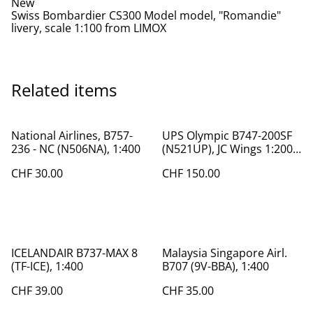
New
Swiss Bombardier CS300 Model model, "Romandie"
livery, scale 1:100 from LIMOX
Related items
National Airlines, B757-
UPS Olympic B747-200SF
236 - NC (N506NA), 1:400
(N521UP), JC Wings 1:200,
XX2794
CHF 30.00
CHF 150.00
ICELANDAIR B737-MAX 8
Malaysia Singapore Airl.
(TF-ICE), 1:400
B707 (9V-BBA), 1:400
CHF 39.00
CHF 35.00