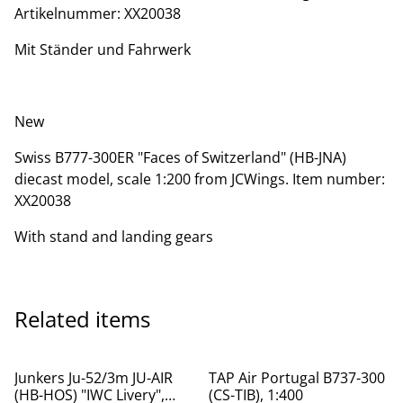
Artikelnummer: XX20038
Mit Ständer und Fahrwerk
New
Swiss B777-300ER "Faces of Switzerland" (HB-JNA)
diecast model, scale 1:200 from JCWings. Item number:
XX20038
With stand and landing gears
Related items
Junkers Ju-52/3m JU-AIR
TAP Air Portugal B737-300
(HB-HOS) "IWC Livery",
(CS-TIB), 1:400