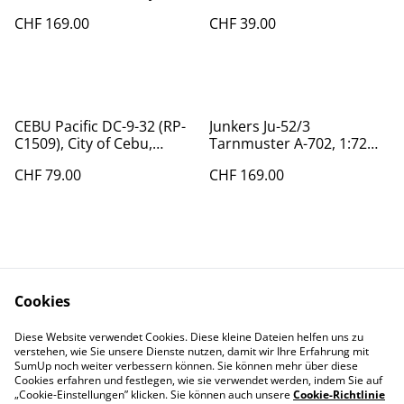
1:72 Corgi
CHF 169.00
CHF 39.00
CEBU Pacific DC-9-32 (RP-
Junkers Ju-52/3
C1509), City of Cebu,
Tarnmuster A-702, 1:72
1:200, Inflight200
CORGI/ACE
CHF 79.00
CHF 169.00
Cookies
Diese Website verwendet Cookies. Diese kleine Dateien helfen uns zu
Contact Us
Legal Terms
verstehen, wie Sie unsere Dienste nutzen, damit wir Ihre Erfahrung mit
Privacy Policy
Cookie Policy
SumUp noch weiter verbessern können. Sie können mehr über diese
Cookies erfahren und festlegen, wie sie verwendet werden, indem Sie auf
„Cookie-Einstellungen” klicken. Sie können auch unsere
Cookie-Richtlinie