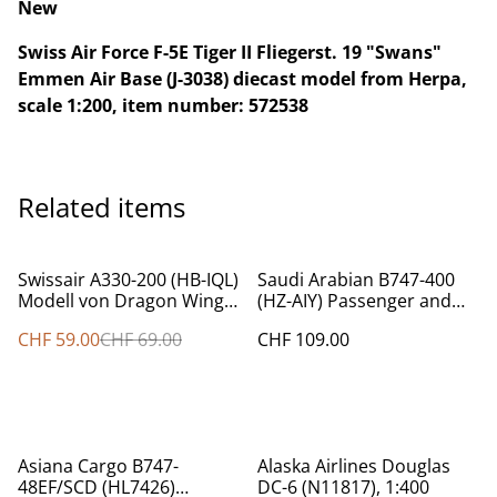
New
Swiss Air Force F-5E Tiger II Fliegerst. 19 "Swans"
Emmen Air Base (J-3038) diecast model from Herpa,
scale 1:200, item number: 572538
Related items
%
Swissair A330-200 (HB-IQL)
Saudi Arabian B747-400
Modell von Dragon Wings,
(HZ-AIY) Passenger and
Item Nr.: 55274
B747-200 Cargo (HZ-AIU)
CHF 59.00
CHF 69.00
CHF 109.00
Set, 1:400
Asiana Cargo B747-
Alaska Airlines Douglas
48EF/SCD (HL7426)
DC-6 (N11817), 1:400