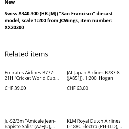
New
Swiss A340-300 (HB-JMJ) "San Francisco" diecast
model, scale 1:200 from JCWings, item number:
XX20300
Related items
Emirates Airlines B777-
JAL Japan Airlines B787-8
21H "Cricket World Cup
(JA851J), 1:200, Hogan
Livery" (A6-EME), 1:400
CHF 39.00
CHF 63.00
Ju-52/3m "Amicale Jean-
KLM Royal Dutch Airlines
Bapiste Salis" (AZ+JU),
L-188C Electra (PH-LLD),