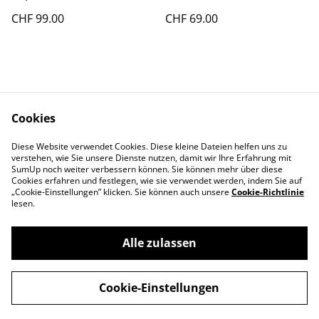
1:72, Schuco
1:400 Aeroclassics
CHF 99.00
CHF 69.00
Cookies
Diese Website verwendet Cookies. Diese kleine Dateien helfen uns zu
Contact Us
Legal Terms
verstehen, wie Sie unsere Dienste nutzen, damit wir Ihre Erfahrung mit
Privacy Policy
Cookie Policy
SumUp noch weiter verbessern können. Sie können mehr über diese
Cookies erfahren und festlegen, wie sie verwendet werden, indem Sie auf
„Cookie-Einstellungen” klicken. Sie können auch unsere
Cookie-Richtlinie
lesen.
Alle zulassen
©
2026
Swiss-Edelweiss
Cookie-Einstellungen
powered by