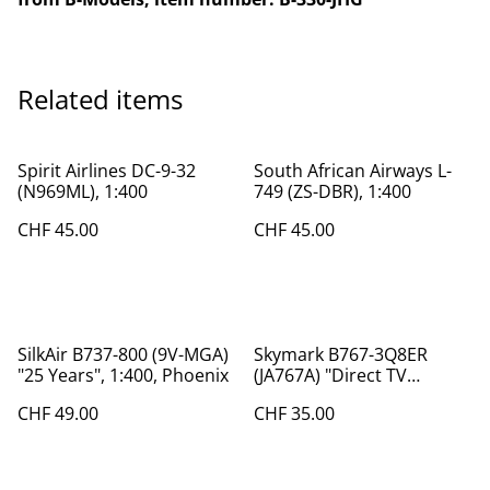
Related items
Spirit Airlines DC-9-32
South African Airways L-
(N969ML), 1:400
749 (ZS-DBR), 1:400
CHF 45.00
CHF 45.00
SilkAir B737-800 (9V-MGA)
Skymark B767-3Q8ER
"25 Years", 1:400, Phoenix
(JA767A) "Direct TV
Scheme", 1:400 , BigBird
CHF 49.00
CHF 35.00