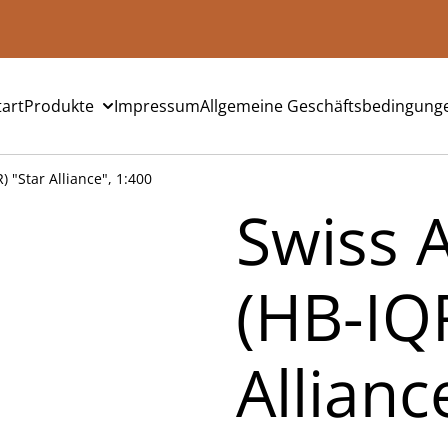
tart
Produkte
Impressum
Allgemeine Geschäftsbedingung
 "Star Alliance", 1:400
Swiss 
(HB-IQR
Allianc