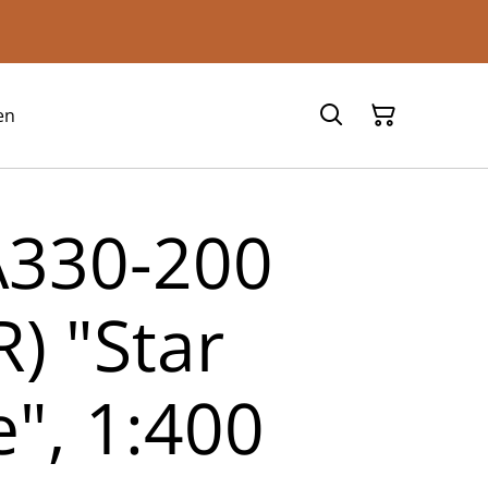
en
A330-200
) "Star
e", 1:400