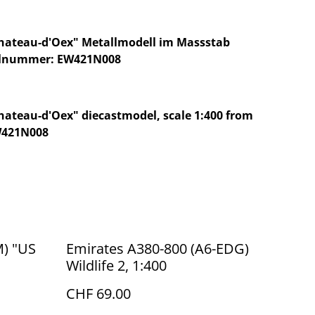
Chateau-d'Oex" Metallmodell im Massstab
ikelnummer: EW421N008
hateau-d'Oex" diecastmodel, scale 1:400 from
W421N008
M) "US
Emirates A380-800 (A6-EDG)
Wildlife 2, 1:400
CHF 69.00