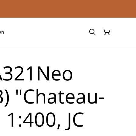
en
A321Neo
B) "Chateau-
 1:400, JC