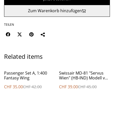
Zum Warenkorb hinzufügen
TEILEN
Related items
%
%
Passenger Set A, 1:400
Swissair MD-81 "Servus
Fantasy Wing
Wien" (HB-IND) Modell von
Dragon Wings
CHF 35.00
CHF 42.00
CHF 39.00
CHF 45.00