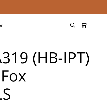
en
A319 (HB-IPT)
JFox
LS