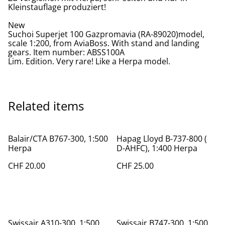
Kleinstauflage produziert!
New
Suchoi Superjet 100 Gazpromavia (RA-89020)model,
scale 1:200, from AviaBoss. With stand and landing
gears. Item number: ABSS100A
Lim. Edition. Very rare! Like a Herpa model.
Related items
Balair/CTA B767-300, 1:500
Hapag Lloyd B-737-800 (
Herpa
D-AHFC), 1:400 Herpa
CHF 20.00
CHF 25.00
Swissair A310-300, 1:500
Swissair B747-300, 1:500