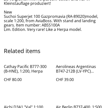
Kleinstauflage produziert!
New
Suchoi Superjet 100 Gazpromavia (RA-89020)model,
scale 1:200, from AviaBoss. With stand and landing
gears. Item number: ABSS100A
Lim. Edition. Very rare! Like a Herpa model.
Related items
Cathay Pacific B777-300
Aerolineas Argentinas
(B-HNE), 1:200, Herpa
B747-212B (LV-YPC)
"World Soccer", 1:400
CHF 80.00
CHF 39.00
Aichi D3A1 "Val" 1:100
Air Berlin B737-400, 1:500,