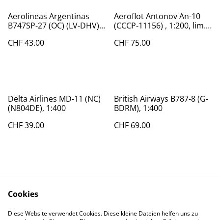
Aerolineas Argentinas
Aeroflot Antonov An-10
B747SP-27 (OC) (LV-DHV),
(CCCP-11156) , 1:200, lim.
1:400
Ed. 50, very rare!
CHF 43.00
CHF 75.00
Delta Airlines MD-11 (NC)
British Airways B787-8 (G-
(N804DE), 1:400
BDRM), 1:400
CHF 39.00
CHF 69.00
Cookies
Diese Website verwendet Cookies. Diese kleine Dateien helfen uns zu
Contact Us
Legal Terms